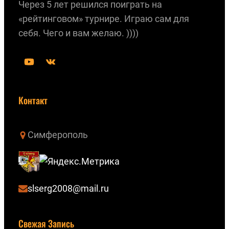
Через 5 лет решился поиграть на
«рейтинговом» турнире. Играю сам для
себя. Чего и вам желаю. ))))
Y
В
o
К
u
о
Контакт
T
н
u
т
Симферополь
b
а
e
к
т
е
slserg2008@mail.ru
Свежая Запись