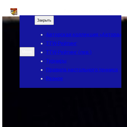
Перейти
Мирок настольного тенниса "Автора"
к
Закрыть
содержимому
Авторская коллекция «Автора»
TTW-Рейтинг
TTW-Рейтинг (лев.)
Меню
Турниры
Правила настольного тенниса
Разное