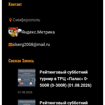
u
о
Контакт
T
н
u
т
Симферополь
b
а
e
к
т
е
slserg2008@mail.ru
Свежая Запись
Рейтинговый субботний
турнир в ТРЦ «Палас» 0-
500R (0-300R) (01.08.2026)
01.08.2026
Рейтинговый субботний