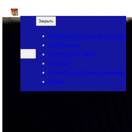
Перейти
Мирок настольного тенниса "Автора"
к
Закрыть
содержимому
Авторская коллекция «Автора»
TTW-Рейтинг
TTW-Рейтинг (лев.)
Меню
Турниры
Правила настольного тенниса
Разное