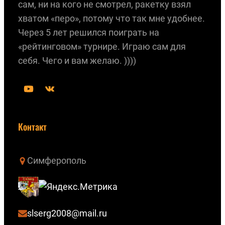
сам, ни на кого не смотрел, ракетку взял
хватом «перо», потому что так мне удобнее.
Через 5 лет решился поиграть на
«рейтинговом» турнире. Играю сам для
себя. Чего и вам желаю. ))))
Y
В
o
К
u
о
Контакт
T
н
u
т
Симферополь
b
а
e
к
т
е
slserg2008@mail.ru