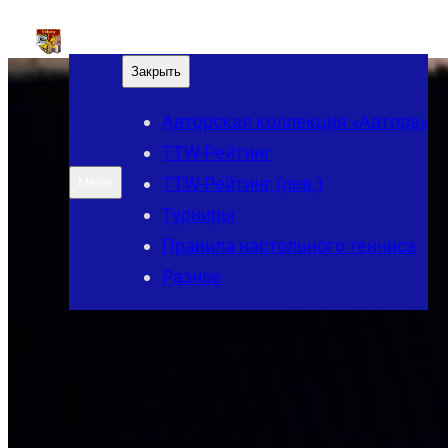
Перейти
Мирок настольного тенниса "Автора"
к
Закрыть
содержимому
Авторская коллекция «Автора»
TTW-Рейтинг
TTW-Рейтинг (лев.)
Меню
Турниры
Правила настольного тенниса
Разное