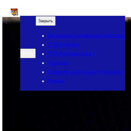
Перейти
Мирок настольного тенниса "Автора"
к
Закрыть
содержимому
Авторская коллекция «Автора»
TTW-Рейтинг
TTW-Рейтинг (лев.)
Меню
Турниры
Правила настольного тенниса
Разное