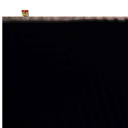
Перейти
Мирок настольного тенниса "Автора"
к
содержимому