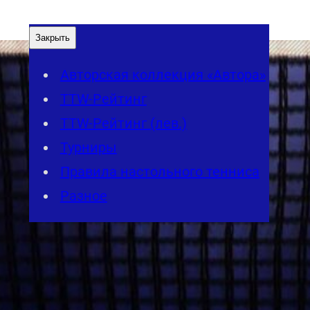
Закрыть
Авторская коллекция «Автора»
TTW-Рейтинг
TTW-Рейтинг (лев.)
Турниры
Правила настольного тенниса
Разное