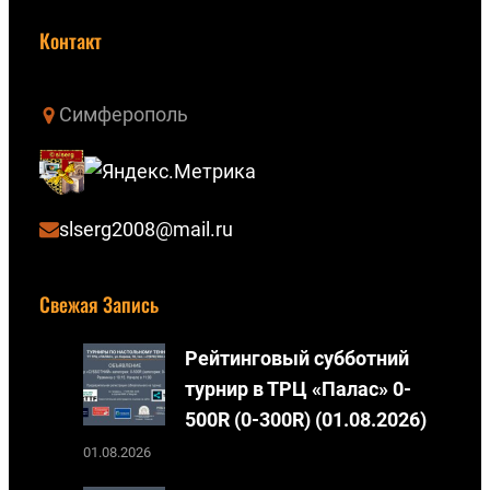
o
К
u
о
Контакт
T
н
u
т
Симферополь
b
а
e
к
т
е
slserg2008@mail.ru
Свежая Запись
Рейтинговый субботний
турнир в ТРЦ «Палас» 0-
500R (0-300R) (01.08.2026)
01.08.2026