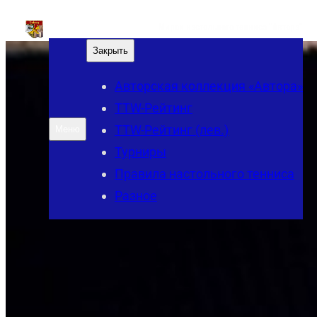
Перейти
Мирок настольного тенниса "Автора"
к
Закрыть
содержимому
Авторская коллекция «Автора»
TTW-Рейтинг
TTW-Рейтинг (лев.)
Меню
Турниры
Правила настольного тенниса
Разное