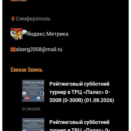
T
н
u
т
Симферополь
b
а
e
к
т
е
slserg2008@mail.ru
Свежая Запись
Рейтинговый субботний
турнир в ТРЦ «Палас» 0-
500R (0-300R) (01.08.2026)
01.08.2026
Рейтинговый субботний
турнир в ТРЦ «Палас» 0-