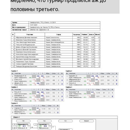
медленно, что турнир продлился аж до
половины третьего.