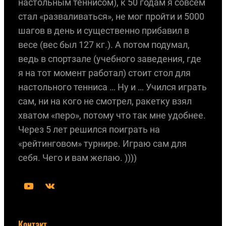
настольным теннисом), к 50 годам я совсем
стал «разваливаться», не мог пройти и 5000
шагов в день и существенно прибавил в
весе (вес был 127 кг.). А потом подумал,
ведь в спортзале (учебного заведения, где
я на тот момент работал) стоит стол для
настольного тенниса … Ну и … Учился играть
сам, ни на кого не смотрел, ракетку взял
хватом «перо», потому что так мне удобнее.
Через 5 лет решился поиграть на
«рейтинговом» турнире. Играю сам для
себя. Чего и вам желаю. ))))
Y
В
o
К
u
о
Контакт