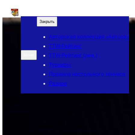
Перейти
Мирок настольного тенниса "Автора"
к
Закрыть
содержимому
Авторская коллекция «Автора»
TTW-Рейтинг
TTW-Рейтинг (лев.)
Меню
Турниры
Правила настольного тенниса
Разное