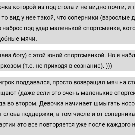
чка которой из под стола и не видно почти, и 
, то вид у нее такой, что соперники (взрослые 
в наброс под удар маленькой спортсменке, кот
добные мячи.
лава богу) с этой юной спортсменкой. Но я наб
озом (т.е. не приходя в сознание). )))
а игрок поддавался, просто возвращал мяч на с
щают (даже если это очень маленькие спортсме
еда во втором. Девочка начинает шмыгать носо
 слова поддержки, в том числе и от соперника.
 партии это все повторяется уже после каждого