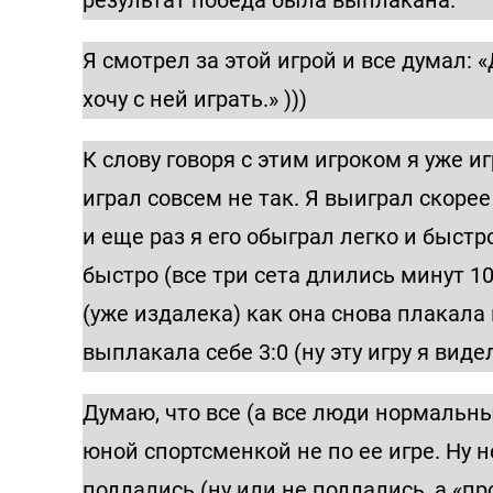
Я смотрел за этой игрой и все думал: 
хочу с ней играть.» )))
К слову говоря с этим игроком я уже и
играл совсем не так. Я выиграл скоре
и еще раз я его обыграл легко и быстро
быстро (все три сета длились минут 1
(уже издалека) как она снова плакала 
выплакала себе 3:0 (ну эту игру я виде
Думаю, что все (а все люди нормальны
юной спортсменкой не по ее игре. Ну 
поддались (ну или не поддались, а «пр