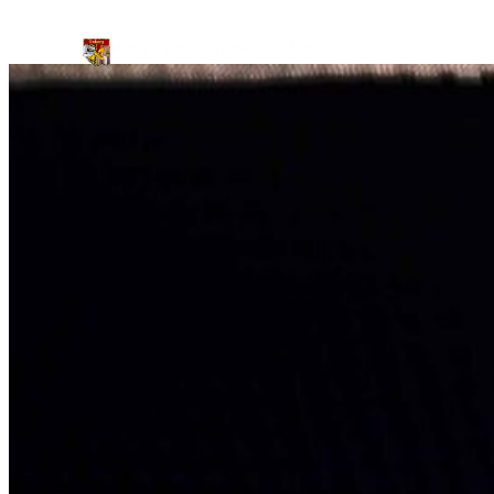
Перейти
Мирок настольного тенниса "Автора"
к
содержимому