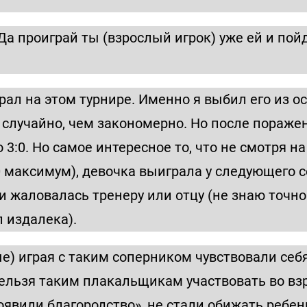
«Да проиграй ты (взрослый игрок) уже ей и пой
грал на этом турнире. Именно я выбил его из о
е случайно, чем закономерно. Но после пораже
 3:0. Но самое интересное то, что не смотря н
0 максимум), девочка выиграла у следующего с
и жаловалась тренеру или отцу (не знаю точно
л издалека).
е) играя с таким соперником чувствовали себ
нельзя таким плакальщикам участвовать во взр
оявили благородство», не стали обижать ребен