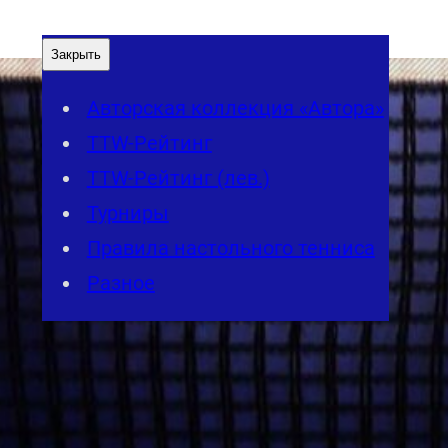
Закрыть
Авторская коллекция «Автора»
TTW-Рейтинг
TTW-Рейтинг (лев.)
Турниры
Правила настольного тенниса
Разное