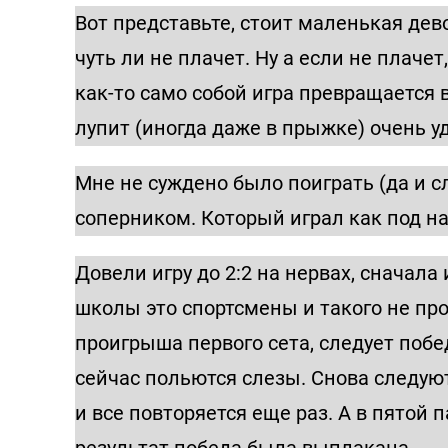
Вот представьте, стоит маленькая дево
чуть ли не плачет. Ну а если не плачет
как-то само собой игра превращается 
лупит (иногда даже в прыжке) очень у
Мне не суждено было поиграть (да и с
соперником. Который играл как под нарк
Довели игру до 2:2 на нервах, сначал
школы это спортсмены и такого не про
проигрыша первого сета, следует поб
сейчас польются слезы. Снова следуют
и все повторяется еще раз. А в пятой
результат победа была выплакана.