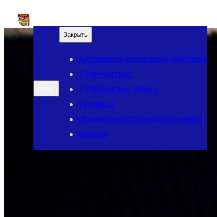
Перейти
Мирок настольного тенниса "Автора"
к
Закрыть
содержимому
Авторская коллекция «Автора»
TTW-Рейтинг
TTW-Рейтинг (лев.)
Меню
Турниры
Правила настольного тенниса
Разное