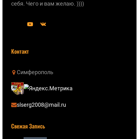
себя. Чего и вам желаю. ))))
Y
В
o
К
u
о
Контакт
T
н
u
т
b
а
Симферополь
e
к
т
е
slserg2008@mail.ru
Свежая Запись